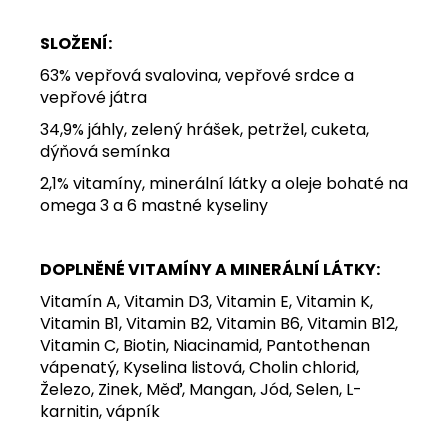
SLOŽENÍ:
63% vepřová svalovina, vepřové srdce a
vepřové játra
34,9% jáhly, zelený hrášek, petržel, cuketa,
dýňová semínka
2,1% vitamíny, minerální látky a oleje bohaté na
omega 3 a 6 mastné kyseliny
DOPLNĚNÉ VITAMÍNY A MINERÁLNÍ LÁTKY:
Vitamín A, Vitamin D3, Vitamin E, Vitamin K,
Vitamin B1, Vitamin B2, Vitamin B6, Vitamin B12,
Vitamin C, Biotin, Niacinamid, Pantothenan
vápenatý, Kyselina listová, Cholin chlorid,
Železo, Zinek, Měď, Mangan, Jód, Selen, L-
karnitin, vápník