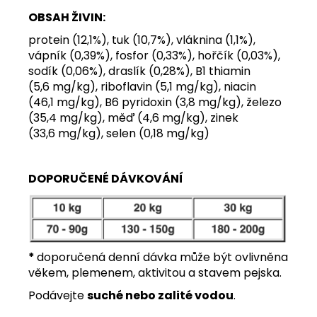
OBSAH ŽIVIN:
protein (12,1%), tuk (10,7%), vláknina (1,1%),
vápník (0,39%), fosfor (0,33%), hořčík (0,03%),
sodík (0,06%), draslík (0,28%), B1 thiamin
(5,6 mg/kg), riboflavin (5,1 mg/kg), niacin
(46,1 mg/kg), B6 pyridoxin (3,8 mg/kg), železo
(35,4 mg/kg), měď (4,6 mg/kg), zinek
(33,6 mg/kg), selen (0,18 mg/kg)
DOPORUČENÉ DÁVKOVÁNÍ
​*
doporučená denní dávka může být ovlivněna
věkem, plemenem, aktivitou a stavem pejska.
Podávejte
suché nebo zalité vodou
.