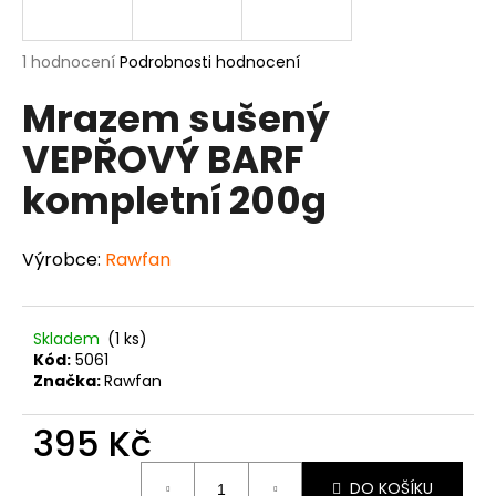
a
j
Průměrné
1 hodnocení
Podrobnosti hodnocení
í
hodnocení
Mrazem sušený
produktu
t
je
?
VEPŘOVÝ BARF
5,0
z
kompletní 200g
5
hvězdiček.
HLEDAT
Výrobce:
Rawfan
Skladem
(1 ks)
D
Kód:
5061
o
Značka:
Rawfan
p
o
395 Kč
r
Měrná
u
DO KOŠÍKU
cena: