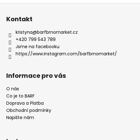
Z
á
Kontakt
p
a
kristyna
@
barfbrnomarket.cz
t
+420 799 543 789
í
Jsme na facebooku
https://www.instagram.com/barfbrnomarket/
Informace pro vás
O nás
Co je to BARF
Doprava a Platba
Obchodní podmínky
Napište nám