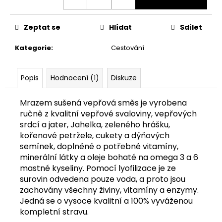
č
u
j
Zeptat se
Hlídat
Sdílet
e
m
Kategorie
:
Cestování
e
Popis
Hodnocení (1)
Diskuze
HOVĚZÍ
SVALOVINA
HRUBOMLETÁ
Mrazem sušená vepřová směs je vyrobena
1
ručně z kvalitní vepřové svaloviny, vepřových
KG
srdcí a jater, Jahelka, zeleného hrášku,
77
kořenové petržele, cukety a dýňových
Kč
semínek, doplněné o potřebné vitamíny,
minerální látky a oleje bohaté na omega 3 a 6
mastné kyseliny. Pomocí lyofilizace je ze
surovin odvedena pouze voda, a proto jsou
zachovány všechny živiny, vitamíny a enzymy.
Jedná se o vysoce kvalitní a 100% vyváženou
kompletní stravu.