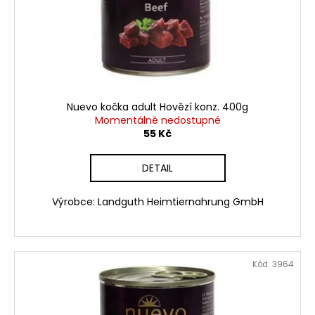
č
o
u
d
j
e
u
m
k
e
t
ů
Nuevo kočka adult Hovězí konz. 400g
HOVĚZÍ
Momentálně nedostupné
OŘEZ
55 Kč
1
KG
DETAIL
145
Kč
Výrobce: Landguth Heimtiernahrung GmbH
Kód:
3964