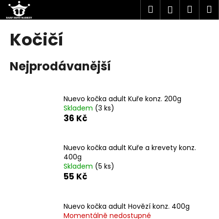
K
Přejít
Hledat
Náku
M
Přihlášen
na
o
obsah
Zpět
Zpět
košík
š
Kočičí
í
C
k
Nejprodávanější
o
p
o
Nuevo kočka adult Kuře konz. 200g
t
Skladem
(3 ks)
ř
36 Kč
e
b
Nuevo kočka adult Kuře a krevety konz.
u
400g
j
Skladem
(5 ks)
55 Kč
e
t
e
Nuevo kočka adult Hovězí konz. 400g
n
Momentálně nedostupné