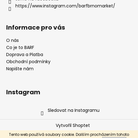
p
https://www.instagram.com/barfbrnomarket/
r
v
k
Informace pro vás
y
v
O nás
ý
Co je to BARF
p
i
Doprava a Platba
s
Obchodní podmínky
u
Napište nám
Instagram
Sledovat na Instagramu
Vytvořil Shoptet
Copyright 2026
Barf Brno Market s.r.o.
. Všechna práva
Tento web používá soubory cookie. Dalším procházením tohoto