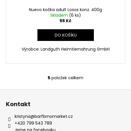
Nuevo kočka adult Losos konz. 400g
Skladem
(6 ks)
55 Kč
DO KOŠÍKU
Výrobce: Landguth Heimtiernahrung GmbH
5
položek celkem
O
v
Z
l
á
á
Kontakt
d
p
a
a
kristyna
@
barfbrnomarket.cz
c
t
+420 799 543 789
í
í
Jsme na facebooku