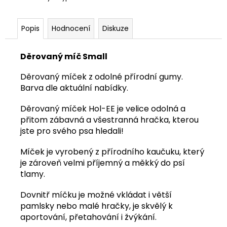
č
u
j
Popis
Hodnocení
Diskuze
e
m
e
Děrovaný míč Small
Děrovaný míček z odolné přírodní gumy.
HOVĚZÍ
Barva dle aktuální nabídky.
KOSTKY
1
Děrovaný míček Hol-EE je velice odolná a
KG
přitom zábavná a všestranná hračka, kterou
174
jste pro svého psa hledali!
Kč
Míček je vyrobený z přírodního kaučuku, který
je zároveň velmi příjemný a měkký do psí
tlamy.
Dovnitř míčku je možné vkládat i větší
pamlsky nebo malé hračky, je skvělý k
aportování, přetahování i žvýkání.