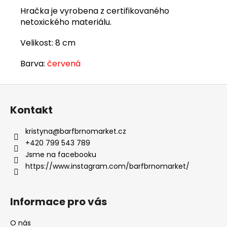
Hračka je vyrobena z certifikovaného
netoxického materiálu.
Velikost: 8 cm
Barva:
červená
Z
á
Kontakt
p
a
kristyna
@
barfbrnomarket.cz
t
+420 799 543 789
í
Jsme na facebooku
https://www.instagram.com/barfbrnomarket/
Informace pro vás
O nás