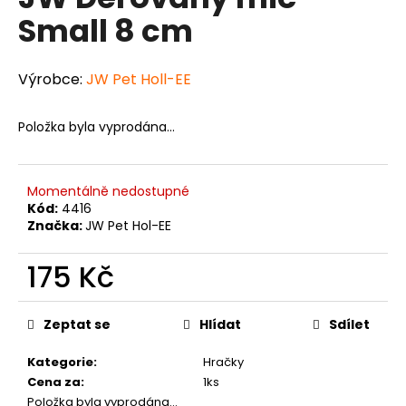
je
a
Small 8 cm
0,0
z
j
5
í
hvězdiček.
Výrobce:
JW Pet Holl-EE
t
?
Položka byla vyprodána…
Momentálně nedostupné
Kód:
4416
HLEDAT
Značka:
JW Pet Hol-EE
175 Kč
D
Měrná
o
cena:
Zeptat se
Hlídat
Sdílet
p
o
Kategorie
:
Hračky
r
Cena za
:
1ks
u
Položka byla vyprodána…