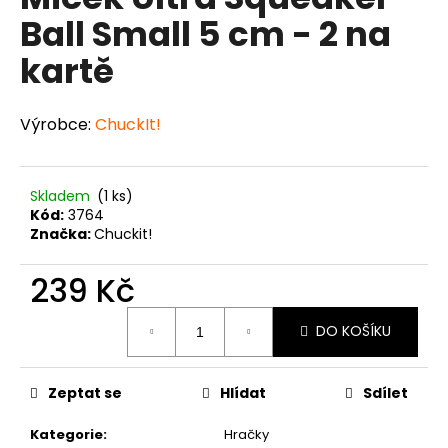
je
a
Ball Small 5 cm - 2 na
0,0
z
j
kartě
5
í
hvězdiček.
t
Výrobce:
ChuckIt!
?
Skladem
(1 ks)
Kód:
3764
HLEDAT
Značka:
Chuckit!
239 Kč
Měrná
D
DO KOŠÍKU
cena:
o
p
o
Zeptat se
Hlídat
Sdílet
r
u
Kategorie
:
Hračky