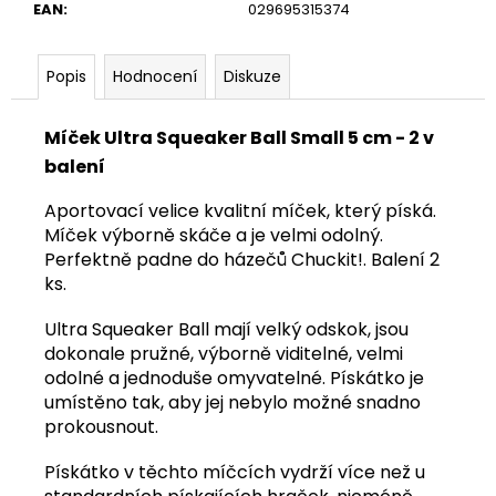
č
EAN
:
029695315374
u
j
e
Popis
Hodnocení
Diskuze
m
e
Míček Ultra Squeaker Ball Small 5 cm - 2 v
balení
HOVĚZÍ
OŘEZ
Aportovací velice kvalitní míček, který píská.
1
Míček výborně skáče a je velmi odolný.
KG
Perfektně padne do házečů Chuckit!. Balení 2
145
ks.
Kč
Ultra Squeaker Ball mají velký odskok, jsou
dokonale pružné, výborně viditelné, velmi
odolné a jednoduše omyvatelné. Pískátko je
umístěno tak, aby jej nebylo možné snadno
prokousnout.
Pískátko v těchto míčcích vydrží více než u