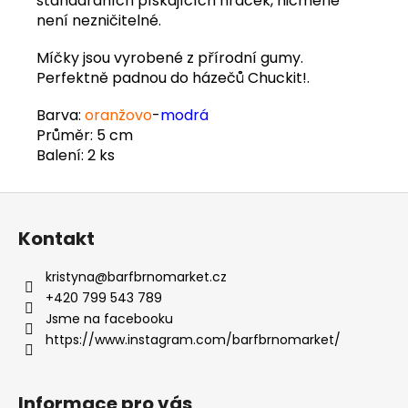
standardních pískajících hraček, nicméně
není nezničitelné.
Míčky jsou vyrobené z přírodní gumy.
Perfektně padnou do házečů Chuckit!.
Barva:
oranžovo
-
modrá
Průměr: 5 cm
Balení: 2 ks
Z
á
Kontakt
p
a
kristyna
@
barfbrnomarket.cz
t
+420 799 543 789
í
Jsme na facebooku
https://www.instagram.com/barfbrnomarket/
Informace pro vás