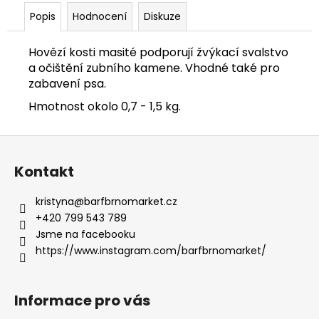
č
u
Popis
Hodnocení
Diskuze
j
e
Hovězí kosti masité podporují žvýkací svalstvo
m
a očištění zubního kamene. Vhodné také pro
e
zabavení psa.
Hmotnost okolo 0,7 - 1,5 kg.
HOVĚZÍ
SVALOVINA
Z
HRUBOMLETÁ
1
á
Kontakt
KG
p
77
a
Kč
kristyna
@
barfbrnomarket.cz
t
+420 799 543 789
í
Jsme na facebooku
https://www.instagram.com/barfbrnomarket/
Informace pro vás