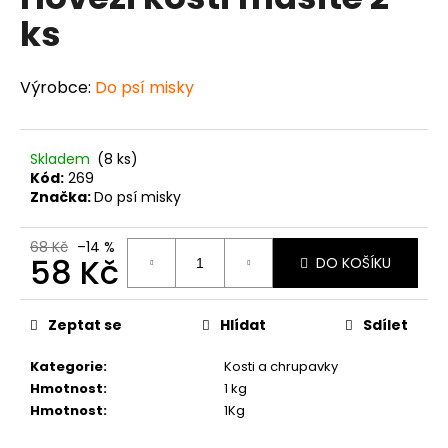
je
a
ks
0,0
z
j
5
í
hvězdiček.
Výrobce:
Do psí misky
t
?
Skladem
(8 ks)
Kód:
269
Značka:
Do psí misky
HLEDAT
68 Kč
–14 %
58 Kč
DO KOŠÍKU
Měrná
D
cena:
Zeptat se
Hlídat
Sdílet
o
p
Kategorie
:
Kosti a chrupavky
o
Hmotnost
:
1 kg
r
Hmotnost
:
1Kg
u