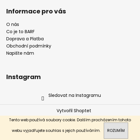
Informace pro vás
O nás
Co je to BARF
Doprava a Platba
Obchodní podmínky
Napište nám
Instagram
Sledovat na Instagramu
Vytvořil Shoptet
Copyright 2026
Barf Brno Market s.r.o.
. Všechna práva
Tento web používá soubory cookie. Dalším procházením tohoto
vyhrazena.
webu vyjadřujete souhlas s jejich používáním.
ROZUMÍM