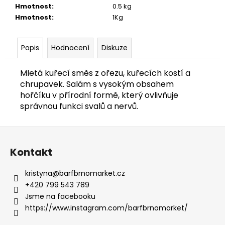
č
Hmotnost
:
0.5 kg
u
Hmotnost
:
1Kg
j
e
m
Popis
Hodnocení
Diskuze
e
Mletá kuřecí směs z ořezu, kuřecích kostí a
chrupavek. Salám s vysokým obsahem
HOVĚZÍ
SVALOVINA
hořčíku v přírodní formě, který ovlivňuje
HRUBOMLETÁ
správnou funkci svalů a nervů.
1
KG
Z
77
Kč
á
Kontakt
p
a
kristyna
@
barfbrnomarket.cz
t
+420 799 543 789
í
Jsme na facebooku
https://www.instagram.com/barfbrnomarket/