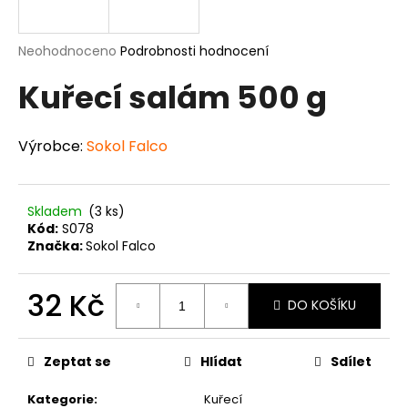
a
j
Průměrné
Neohodnoceno
Podrobnosti hodnocení
í
hodnocení
Kuřecí salám 500 g
produktu
t
je
?
0,0
z
Výrobce:
Sokol Falco
5
hvězdiček.
Skladem
(3 ks)
HLEDAT
Kód:
S078
Značka:
Sokol Falco
D
32 Kč
DO KOŠÍKU
o
p
Měrná
cena:
o
Zeptat se
Hlídat
Sdílet
r
u
Kategorie
:
Kuřecí