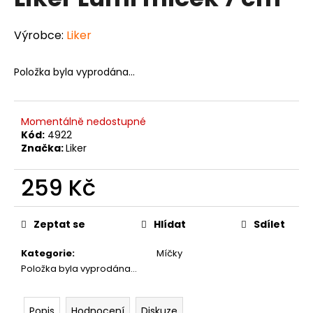
je
a
0,0
z
j
Výrobce:
Liker
5
í
hvězdiček.
t
Položka byla vyprodána…
?
Momentálně nedostupné
Kód:
4922
Značka:
Liker
HLEDAT
259 Kč
Měrná
cena:
D
Zeptat se
Hlídat
Sdílet
o
p
Kategorie
:
Míčky
o
Položka byla vyprodána…
r
u
Popis
Hodnocení
Diskuze