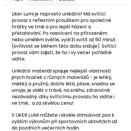
č
u
j
Liker Lumi je naprosto unikátní! Má svítící
e
provaz s reflexním proužkem pro společné
m
hrátky ve tmě a pro lepší házení a
e
přetahování. Po nasvícení na přirozeném
nebo umělém světle, vydrží svítit až 60 minut
(svítivost se během této dobu snižuje). Svítící
KUŘECÍ
provaz vám zajistí, že ho i vy večer pořádně
KŘÍDLA
vidíte.
1
KG
Unikátní materiál spojuje nejlepší vlastnosti
58
jiných hraček z různých materiálů - je lehký,
Kč
měkký a pružný, dobře létá, plave, snadno se
umyje, je vidět v trávě, na sněhu, zdravotně
nezávadný, díky svítícímu provazu ho vidíte i
ve tmě… a za skvělou cenu!
S LIKER LUMI můžete i skvěle stimulovat psa k
vyšším výkonům při sportovních aktivitách až
do pozdních večerních hodin.