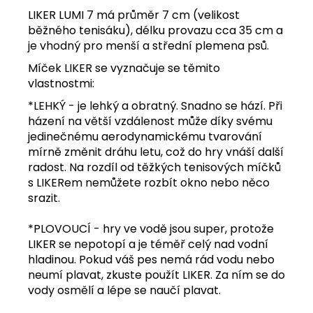
LIKER LUMI 7 má průměr 7 cm (velikost
běžného tenisáku), délku provazu cca 35 cm a
je vhodný pro menší a střední plemena psů.
Míček LIKER se vyznačuje se těmito
vlastnostmi:
*LEHKÝ - je lehký a obratný. Snadno se hází. Při
házení na větší vzdálenost může díky svému
jedinečnému aerodynamickému tvarování
mírně změnit dráhu letu, což do hry vnáší další
radost. Na rozdíl od těžkých tenisových míčků
s LIKERem nemůžete rozbít okno nebo něco
srazit.
*PLOVOUCÍ - hry ve vodě jsou super, protože
LIKER se nepotopí a je téměř celý nad vodní
hladinou. Pokud váš pes nemá rád vodu nebo
neumí plavat, zkuste použít LIKER. Za ním se do
vody osmělí a lépe se naučí plavat.