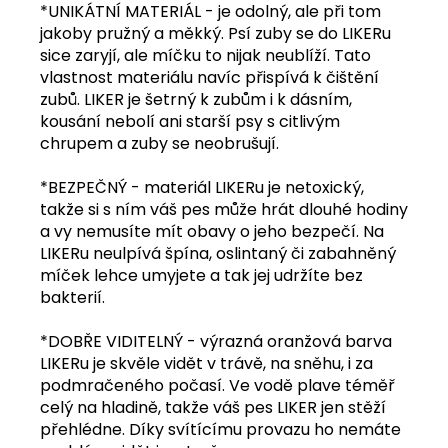
*UNIKÁTNÍ MATERIÁL - je odolný, ale při tom
jakoby pružný a měkký. Psí zuby se do LIKERu
sice zaryjí, ale míčku to nijak neublíží. Tato
vlastnost materiálu navíc přispívá k čištění
zubů. LIKER je šetrný k zubům i k dásním,
kousání nebolí ani starší psy s citlivým
chrupem a zuby se neobrušují.
*BEZPEČNÝ - materiál LIKERu je netoxický,
takže si s ním váš pes může hrát dlouhé hodiny
a vy nemusíte mít obavy o jeho bezpečí. Na
LIKERu neulpívá špína, oslintaný či zabahněný
míček lehce umyjete a tak jej udržíte bez
bakterií.
*DOBŘE VIDITELNÝ - výrazná oranžová barva
LIKERu je skvěle vidět v trávě, na sněhu, i za
podmračeného počasí. Ve vodě plave téměř
celý na hladině, takže váš pes LIKER jen stěží
přehlédne. Díky svítícímu provazu ho nemáte