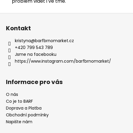
problém vidět i ve tmě.
Z
á
Kontakt
p
a
kristyna
@
barfbrnomarket.cz
t
+420 799 543 789
í
Jsme na facebooku
https://www.instagram.com/barfbrnomarket/
Informace pro vás
O nás
Co je to BARF
Doprava a Platba
Obchodní podmínky
Napište nám