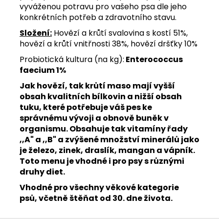
vyváženou potravu pro vašeho psa dle jeho
konkrétních potřeb a zdravotního stavu.
Složení:
Hovězí a krůtí svalovina s kostí 51%,
hovězí a krůtí vnitřnosti 38%, hovězí dršťky 10%
Probiotická kultura (na kg):
Enterococcus
faecium 1%
Jak hovězí, tak krůtí maso mají vyšší
obsah kvalitních bílkovin a nižší obsah
tuku, které potřebuje váš pes ke
správnému vývoji a obnově buněk v
organismu. Obsahuje tak vitamíny řady
,,A" a ,,B" a zvýšené množství minerálů jako
je železo, zinek, draslík, mangan a vápník.
Toto menu je vhodné i pro psy s různými
druhy diet.
Vhodné pro všechny věkové kategorie
psů,
včetně štěňat od 30. dne života.