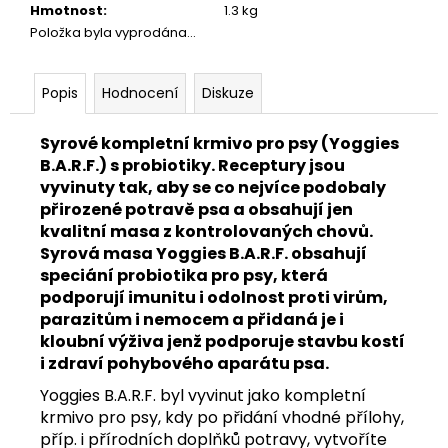
č
Hmotnost
:
1.3 kg
u
Položka byla vyprodána…
j
e
m
Popis
Hodnocení
Diskuze
e
Syrové kompletní krmivo pro psy (Yoggies
B.A.R.F.) s probiotiky. Receptury jsou
KUŘE
vyvinuty tak, aby se co nejvíce podobaly
HRUBOMLETÉ
CELÉ
přirozené potravě psa a obsahují jen
1
kvalitní masa z kontrolovaných chovů.
KG
Syrová masa Yoggies B.A.R.F. obsahují
72
speciání probiotika pro psy, která
Kč
podporují imunitu i odolnost proti virům,
parazitům i nemocem a přidaná je i
kloubní výživa jenž podporuje stavbu kostí
i zdraví pohybového aparátu psa.
Yoggies B.A.R.F. byl vyvinut jako kompletní
krmivo pro psy, kdy po přidání vhodné přílohy,
příp. i přírodních doplňků potravy, vytvoříte