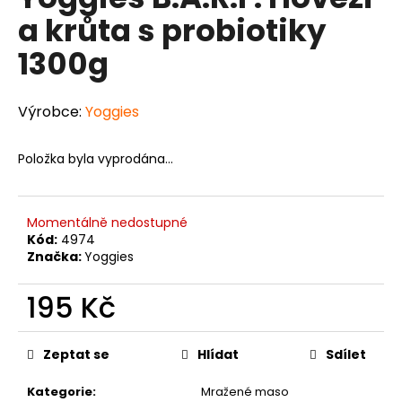
je
a
a krůta s probiotiky
0,0
z
j
1300g
5
í
hvězdiček.
t
Výrobce:
Yoggies
?
Položka byla vyprodána…
HLEDAT
Momentálně nedostupné
Kód:
4974
Značka:
Yoggies
D
195 Kč
o
p
Měrná
o
cena:
Zeptat se
Hlídat
Sdílet
r
u
Kategorie
:
Mražené maso