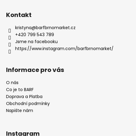
Z
á
Kontakt
p
a
kristyna
@
barfbrnomarket.cz
t
+420 799 543 789
í
Jsme na facebooku
https://www.instagram.com/barfbrnomarket/
Informace pro vás
O nás
Co je to BARF
Doprava a Platba
Obchodní podmínky
Napište nám
Instagram