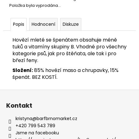
č
Položka byla vyprodána…
u
j
e
Popis
Hodnocení
Diskuze
m
e
Hovězí mleté se špenátem obsahuje méně
tuků a vitamíny skupiny B. Vhodné pro všechny
HOVĚZÍ
kategorie psů, jak pro štěňata, ale tak i pro
OŘEZ
březí feny.
1
KG
Složení:
85% hovězí maso a chrupavky, 15%
špenát. BEZ KOSTÍ.
145
Kč
Z
á
Kontakt
p
a
kristyna
@
barfbrnomarket.cz
t
+420 799 543 789
í
Jsme na facebooku