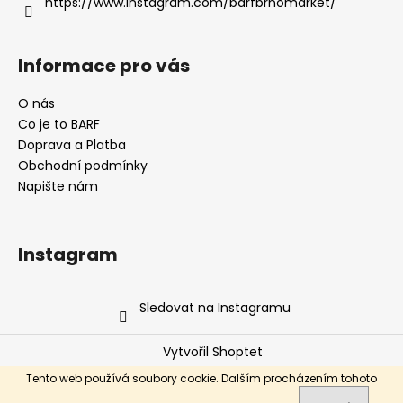
https://www.instagram.com/barfbrnomarket/
Informace pro vás
O nás
Co je to BARF
Doprava a Platba
Obchodní podmínky
Napište nám
Instagram
Sledovat na Instagramu
Vytvořil Shoptet
Copyright 2026
Barf Brno Market s.r.o.
. Všechna práva
Tento web používá soubory cookie. Dalším procházením tohoto
vyhrazena.