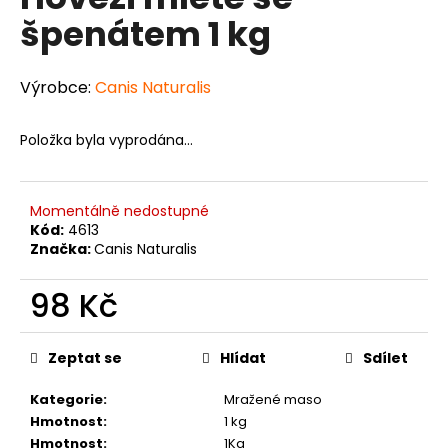
je
a
špenátem 1 kg
0,0
z
j
5
í
hvězdiček.
Výrobce:
Canis Naturalis
t
?
Položka byla vyprodána…
Momentálně nedostupné
Kód:
4613
HLEDAT
Značka:
Canis Naturalis
98 Kč
D
Měrná
o
cena:
Zeptat se
Hlídat
Sdílet
p
o
Kategorie
:
Mražené maso
r
Hmotnost
:
1 kg
u
Hmotnost
:
1Kg