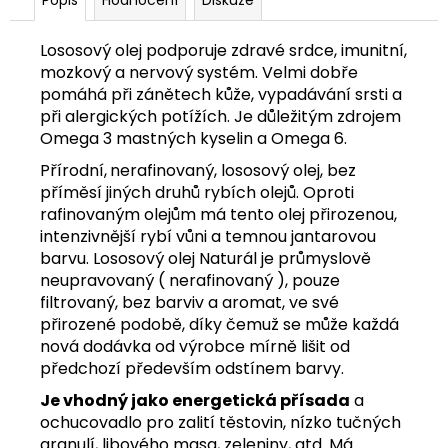
č
u
j
Lososový olej podporuje zdravé srdce, imunitní,
e
mozkový a nervový systém. Velmi dobře
m
pomáhá při zánětech kůže, vypadávání srsti a
e
při alergických potížích. Je důležitým zdrojem
Omega 3 mastných kyselin a Omega 6.
Přírodní,
nerafinovaný, lososový olej, bez
HOVĚZÍ
S
příměsí jiných druhů rybích olejů. Oproti
DROBY
rafinovaným olejům má tento olej přirozenou,
1
intenzivnější rybí vůni a temnou jantarovou
KG
barvu. Lososový olej Naturál je průmyslově
57
neupravovaný ( nerafinovaný ), pouze
Kč
filtrovaný, bez barviv a aromat, ve své
přirozené podobě, díky čemuž se může každá
nová dodávka od výrobce mírně lišit od
předchozí především odstínem barvy.
Je vhodný jako energetická přísada
a
ochucovadlo pro zalití těstovin, nízko tučných
granulí, libového masa, zeleniny, atd. Má