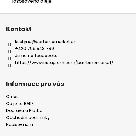
lososového oleje.
Z
á
Kontakt
p
a
kristyna
@
barfbrnomarket.cz
t
+420 799 543 789
í
Jsme na facebooku
https://www.instagram.com/barfbrnomarket/
Informace pro vás
O nás
Co je to BARF
Doprava a Platba
Obchodní podmínky
Napište nám