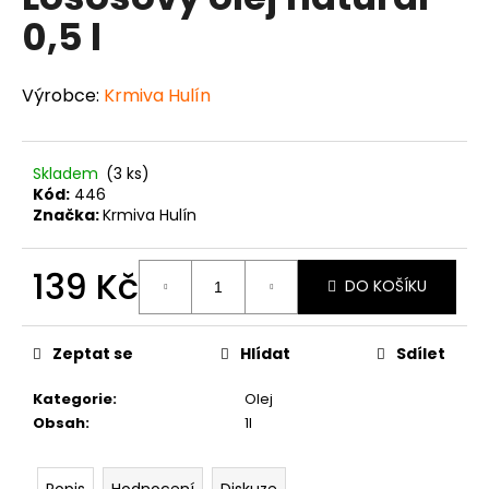
je
a
0,5 l
0,0
z
j
5
í
hvězdiček.
Výrobce:
Krmiva Hulín
t
?
Skladem
(3 ks)
Kód:
446
Značka:
Krmiva Hulín
HLEDAT
139 Kč
DO KOŠÍKU
Měrná
cena:
D
Zeptat se
Hlídat
Sdílet
o
p
Kategorie
:
Olej
o
Obsah
:
1l
r
u
Popis
Hodnocení
Diskuze