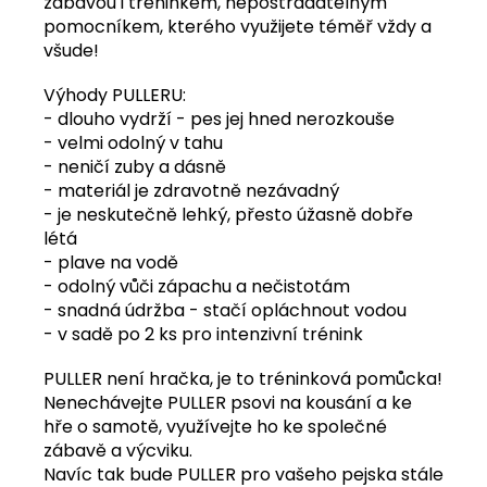
zábavou i tréninkem, nepostradatelným
pomocníkem, kterého využijete téměř vždy a
všude!
Výhody PULLERU:
- dlouho vydrží - pes jej hned nerozkouše
- velmi odolný v tahu
- neničí zuby a dásně
- materiál je zdravotně nezávadný
- je neskutečně lehký, přesto úžasně dobře
létá
- plave na vodě
- odolný vůči zápachu a nečistotám
- snadná údržba - stačí opláchnout vodou
- v sadě po 2 ks pro intenzivní trénink
PULLER není hračka, je to tréninková pomůcka!
Nenechávejte PULLER psovi na kousání a ke
hře o samotě, využívejte ho ke společné
zábavě a výcviku.
Navíc tak bude PULLER pro vašeho pejska stále