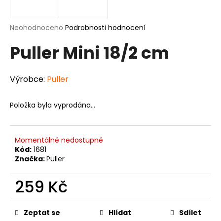
a
j
Průměrné
Neohodnoceno
Podrobnosti hodnocení
í
hodnocení
Puller Mini 18/2 cm
produktu
t
je
?
0,0
z
Výrobce:
Puller
5
hvězdiček.
Položka byla vyprodána…
HLEDAT
Momentálně nedostupné
Kód:
1681
D
Značka:
Puller
o
p
259 Kč
o
Měrná
r
cena:
u
Zeptat se
Hlídat
Sdílet