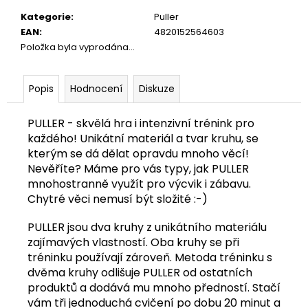
č
u
Kategorie
:
Puller
j
EAN
:
4820152564603
e
Položka byla vyprodána…
m
e
Popis
Hodnocení
Diskuze
KUŘECÍ
PULLER - skvělá hra i intenzivní trénink pro
KŘÍDLA
každého! Unikátní materiál a tvar kruhu, se
1
KG
kterým se dá dělat opravdu mnoho věcí!
Nevěříte? Máme pro vás typy, jak PULLER
58
Kč
mnohostranně využít pro výcvik i zábavu.
Chytré věci nemusí být složité :-)
PULLER jsou dva kruhy z unikátního materiálu
zajímavých vlastností. Oba kruhy se při
tréninku používají zároveň. Metoda tréninku s
dvěma kruhy odlišuje PULLER od ostatních
produktů a dodává mu mnoho předností. Stačí
vám tři jednoduchá cvičení po dobu 20 minut a