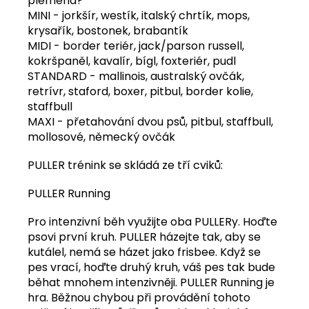
plemena?
MINI - jorkšír, westík, italský chrtík, mops,
krysařík, bostonek, brabantík
MIDI - border teriér, jack/parson russell,
kokršpaněl, kavalír, bígl, foxteriér, pudl
STANDARD - mallinois, australský ovčák,
retrívr, staford, boxer, pitbul, border kolie,
staffbull
MAXI - přetahování dvou psů, pitbul, staffbull,
mollosové, německý ovčák
PULLER trénink se skládá ze tří cviků:
PULLER Running
Pro intenzivní běh využijte oba PULLERy. Hoďte
psovi první kruh. PULLER házejte tak, aby se
kutálel, nemá se házet jako frisbee. Když se
pes vrací, hoďte druhý kruh, váš pes tak bude
běhat mnohem intenzivněji. PULLER Running je
hra. Běžnou chybou při provádění tohoto