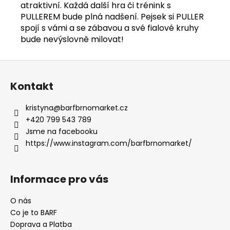
atraktivní. Každá další hra či trénink s
PULLEREM bude plná nadšení. Pejsek si PULLER
spojí s vámi a se zábavou a své fialové kruhy
bude nevýslovně milovat!
Z
á
Kontakt
p
a
kristyna
@
barfbrnomarket.cz
t
+420 799 543 789
í
Jsme na facebooku
https://www.instagram.com/barfbrnomarket/
Informace pro vás
O nás
Co je to BARF
Doprava a Platba