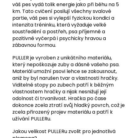
váš pes vydá tolik energie jako při běhu na 5
km. Tato cvičení posilují všechny svalové
partie, váš pes si vylepší fyzickou kondici a
intenzita tréninku, která vyžaduje velké
soustředění a postřeh, psa příjemně a
pozitivně vyčerpá i psychicky hravou a
zábavnou formou.
PULLER je vyroben z unikátního materiálu,
který nepoškozuje zuby a dásně vašeho psa.
Materiál umožní psovi lehce se zakousnout,
aniž by byl narušen tvar a vlastnosti hračky.
Viditelné stopy po zubech patří k běžným
vlastnostem hračky a nijak nesnižují její
odolnost či trvanlivost. Hračka po čase
dokonce zcela ztratí svůj hladký povrch, což je
zcela přirozený projev materiálu a patří k
užívání PULLERu.
Jakou velikost PULLERu zvolit pro jednotlivá