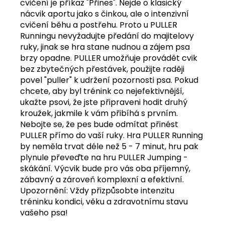
cvičení je příkaz "Přines". Nejde o klasický
nácvik aportu jako s činkou, ale o intenzivní
cvičení běhu a postřehu. Proto u PULLER
Runningu nevyžadujte předání do majitelovy
ruky, jinak se hra stane nudnou a zájem psa
brzy opadne. PULLER umožňuje provádět cvik
bez zbytečných přestávek, použijte raději
povel "puller" k udržení pozornosti psa. Pokud
chcete, aby byl trénink co nejefektivnější,
ukažte psovi, že jste připraveni hodit druhý
kroužek, jakmile k vám přibíhá s prvním.
Nebojte se, že pes bude odmítat přinést
PULLER přímo do vaší ruky. Hra PULLER Running
by neměla trvat déle než 5 - 7 minut, hru pak
plynule převeďte na hru PULLER Jumping -
skákání. Výcvik bude pro vás oba příjemný,
zábavný a zároveň komplexní a efektivní.
Upozornění: Vždy přizpůsobte intenzitu
tréninku kondici, věku a zdravotnímu stavu
vašeho psa!