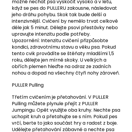
možné nechat psa vyskočit vysoko a v letu,
když se pes do PULLERU zakousne, následovat
jeho dráhu pohybu. Skok tak bude delší a
intenzivnější. Cvičení by nemělo trvat celkově
déle jak 5 minut. Dělejte psovi přestávky nebo
upravujte intenzitu podle potřeby.
Upozornění: Intenzitu cvičení přizpůsobte
kondici, zdravotnímu stavu a věku psa. Pokud
tento cvik provádíte se štěňaty mladšími 1,5
roku, dělejte jen mírné skoky. U velkých a
obřích plemen hleďte na odraz ze zadních
nohou a dopad na všechny čtyři nohy zároveň.
PULLER Pulling
Třetím cvičením je přetahování. V PULLER
Pulling můžete plynule přejít z PULLER
Jumpingu. Opět využijte oba kruhy. Nechte psa
uchopit kruh a přetahujte se s ním. Pokud pes
vrčí, berte to jako součást hry a radost z boje.
Udělejte přetahování zábavné a nechte psa