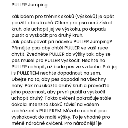
PULLER Jumping
Základem pro trénink skoků (výskoků) je opět
použití obou kruhů. Cílem pro psa není získat
kruh, ale uchopit jej ve výskoku, po dopadu
pustit a vyskočit pro druhý kruh.
Jak postupovat při nácviku PULLER Jumping?
Přimějte psa, aby chtěl PULLER ve vaší ruce
chytit. Zvedněte PULLER do výšky tak, aby se
pes musel pro PULLER vyskočit. Nechte ho
PULLER uchopit, až bude pes ve vzduchu. Pak jej
i s PULLEREM nechte dopadnout na zem.
Dbejte na to, aby pes dopadal na všechny
nohy. Pak mu ukažte druhý kruh a převeďte
jeho pozornost, aby první pustil a vyskočil
uchopit druhý. Takto cvičení pokračuje stále
dokola. Intenzita skoků závisí na vašem
zacházení s PULLEREM. Můžete nechat psa
vyskakovat do malé výšky. To je vhodné pro
méně náročné cvičení. Pro náročnější je