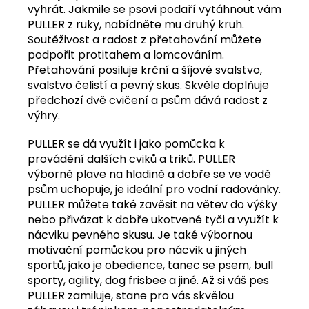
vyhrát. Jakmile se psovi podaří vytáhnout vám
PULLER z ruky, nabídněte mu druhý kruh.
Soutěživost a radost z přetahování můžete
podpořit protitahem a lomcováním.
Přetahování posiluje krční a šíjové svalstvo,
svalstvo čelistí a pevný skus. Skvěle doplňuje
předchozí dvě cvičení a psům dává radost z
výhry.
PULLER se dá využít i jako pomůcka k
provádění dalších cviků a triků. PULLER
výborně plave na hladině a dobře se ve vodě
psům uchopuje, je ideální pro vodní radovánky.
PULLER můžete také zavěsit na větev do výšky
nebo přivázat k dobře ukotvené tyči a využít k
nácviku pevného skusu. Je také výbornou
motivační pomůckou pro nácvik u jiných
sportů, jako je obedience, tanec se psem, bull
sporty, agility, dog frisbee a jiné. Až si váš pes
PULLER zamiluje, stane pro vás skvělou