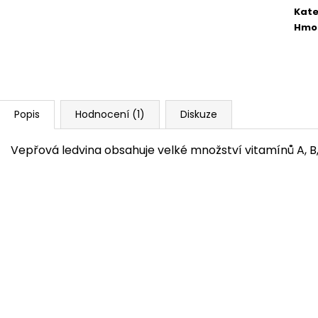
MRAŽENÁ MYŠ 1 KS CCA 16-22 G
DRŮBEŽ S HOVĚZ
Kate
21 Kč
49 Kč
Hmo
Popis
Hodnocení (1)
Diskuze
Vepřová ledvina obsahuje velké množství vitamínů A, B, 