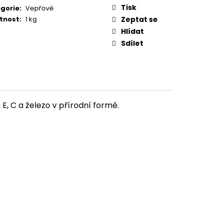
ÍM 1 KG
Tisk
gorie
:
Vepřové
tnost
:
1 kg
Zeptat se
Hlídat
Sdílet
E, C a železo v přírodní formě.