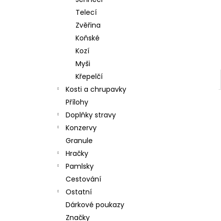
HOVĚZÍ SVALOVINA HRUBOMLETÁ 1 KG
l
Telecí
77 Kč
Zvěřina
Koňské
Kozí
Myši
Křepelčí
Kosti a chrupavky
Přílohy
Doplňky stravy
Konzervy
Granule
Hračky
Pamlsky
Cestování
Ostatní
Dárkové poukazy
Značky