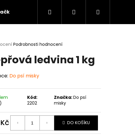
Hledat
Přihlášení
Nákupní
ačky
košík
rné
nocení
Podrobnosti hodnocení
cení
přová ledvina 1 kg
ktu
bce:
Do psí misky
ček.
adem
Kód:
Značka:
Do psí
)
2202
misky
Následující
 Kč
DO KOŠÍKU
ná
: