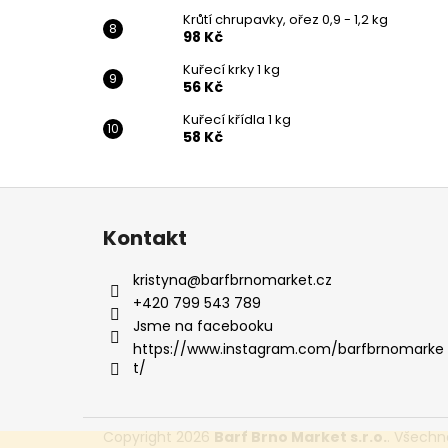
Krůtí chrupavky, ořez 0,9 - 1,2 kg
98 Kč
Kuřecí krky 1 kg
56 Kč
Kuřecí křídla 1 kg
58 Kč
Z
á
Kontakt
p
a
kristyna
@
barfbrnomarket.cz
t
+420 799 543 789
í
Jsme na facebooku
https://www.instagram.com/barfbrnomarke
t/
Copyright 2026
Barf Brno Market s.r.o.
. Všechn