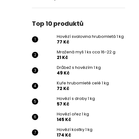
Top 10 produktů
Hovězí svalovina hrubomletá 1 kg
77 Kč
Mražená myš 1 ks cca 16-22 g
21 Kč
Drůbež s hovězím 1 kg
49 Kč
Kuře hrubomleté celé 1 kg
72 Kč
Hovězí s droby 1 kg
57 Kč
Hovězí ořez 1 kg
145 Kč
Hovězí kostky 1 kg
174 Kč