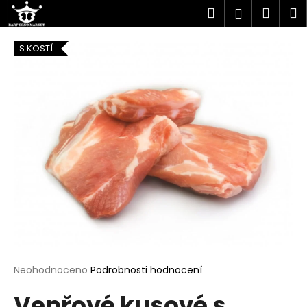
K
Přejít
Hledat
Náku
M
Přihlášen
na
o
obsah
Zpět
Zpět
košík
š
S KOSTÍ
í
C
k
o
p
o
t
ř
e
b
u
j
e
t
Průměrné
Neohodnoceno
Podrobnosti hodnocení
hodnocení
e
Vepřové kusové s
produktu
n